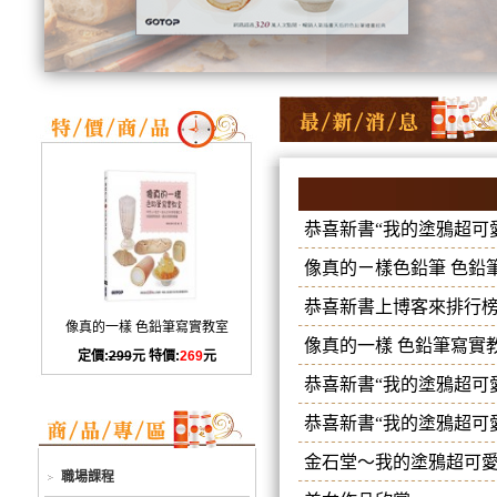
恭喜新書“我的塗鴉超可
像真的ㄧ樣色鉛筆 色鉛
恭喜新書上博客來排行榜
像真的一樣 色鉛筆寫實教室
像真的一樣 色鉛筆寫實
定價:
299
元 特價:
269
元
恭喜新書“我的塗鴉超可
恭喜新書“我的塗鴉超可
金石堂～我的塗鴉超可
職場課程