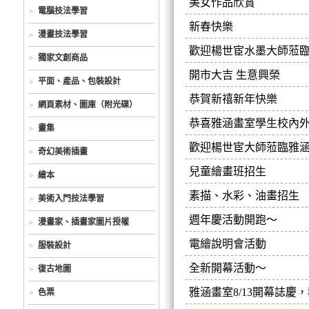
美女作品欣賞
電腦技法學習
新春快樂
漫畫技法學習
歡迎楊世宦水墨大師蒞
獨家文創商品
開市大吉 生意興榮
平面、產品、包裝設計
恭賀新禧新年快樂
網頁素材、圖庫（附光碟）
恭喜雅涵畫室學生校內
畫集
歡迎楊世宦大師蒞臨雅
奇幻美術插畫
兒童繪畫班招生
繪本
素描、水彩、油畫招生
美術入門技法學習
週年慶活動開跑～
漫畫家、插畫家圖片授權
電繪說明會活動
服裝設計
全新開幕活動～
復古地圖
雅涵畫室8/13開幕誌慶
色票