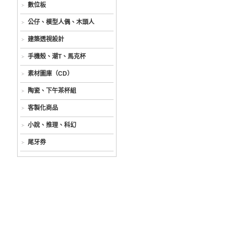
數位板
公仔、模型人偶、木頭人
建築透視設計
手機殼、潮T、馬克杯
素材圖庫（CD）
陶瓷、下午茶杯組
客製化商品
小說、推理、科幻
尾牙券