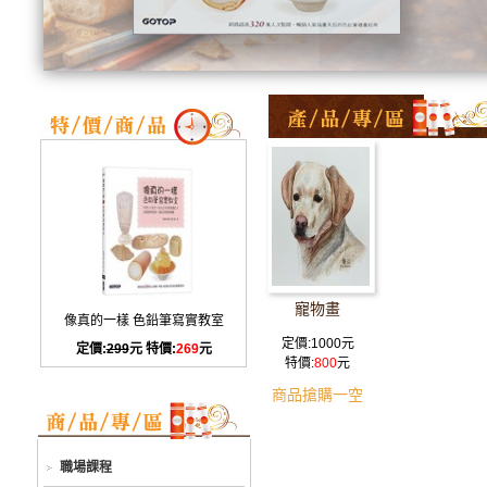
寵物畫
像真的一樣 色鉛筆寫實教室
定價:1000元
定價:
299
元 特價:
269
元
特價:
800
元
商品搶購一空
職場課程