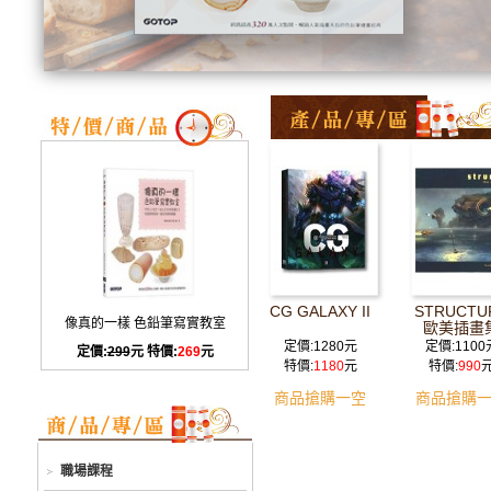
CG GALAXY II
STRUCTU
像真的一樣 色鉛筆寫實教室
歐美插畫
定價:1280元
定價:1100
定價:
299
元 特價:
269
元
特價:
1180
元
特價:
990
商品搶購一空
商品搶購
職場課程