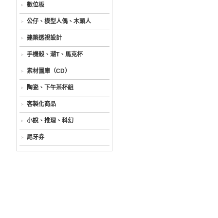
數位板
公仔、模型人偶、木頭人
建築透視設計
手機殼、潮T、馬克杯
素材圖庫（CD）
陶瓷、下午茶杯組
客製化商品
小說、推理、科幻
尾牙券