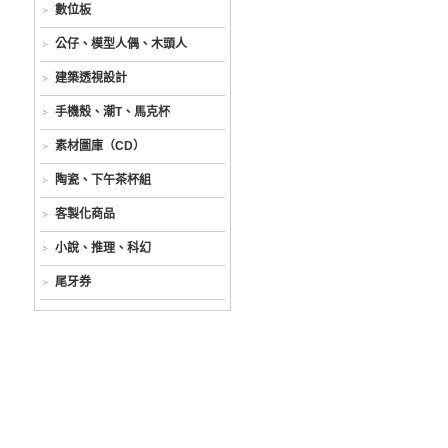
數位板
公仔、模型人偶、木頭人
建築透視設計
手機殼、潮T、馬克杯
素材圖庫（CD）
陶瓷、下午茶杯組
客製化商品
小說、推理、科幻
尾牙券