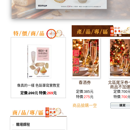
春酒券
北區尾牙券
像真的一樣 色鉛筆寫實教室
商品不加
定價:385元
定價:700
定價:
299
元 特價:
269
元
特價:
275
元
特價:
700
商品搶購一空
職場課程