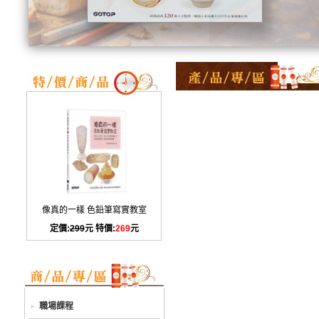
像真的一樣 色鉛筆寫實教室
定價:
299
元 特價:
269
元
職場課程