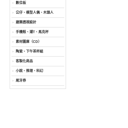
數位板
公仔、模型人偶、木頭人
建築透視設計
手機殼、潮T、馬克杯
素材圖庫（CD）
陶瓷、下午茶杯組
客製化商品
小說、推理、科幻
尾牙券