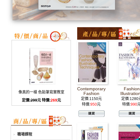
Contemporary
Fashion
像真的一樣 色鉛筆寫實教室
Fashion
Illustration
Illustration
Inspiration
定價:1150元
定價:1280
定價:
299
元 特價:
269
元
Techniques
Techniqu
特價:
950
元
特價:
990
職場課程