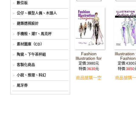
數位板
公仔、模型人偶、木頭人
建築透視設計
手機殼、潮T、馬克杯
素材圖庫（CD）
Fashion
Illustration 
陶瓷、下午茶杯組
Illustration for
Fashion
Designers :
Design : 
定價:3980元
定價:4300
客製化商品
Spiral
Steps to t
特價:
3630
元
特價:
3850
(PAP/DVDR)
Fashion Fi
小說、推理、科幻
(PAP/DVD
商品搶購一空
商品搶購
尾牙券