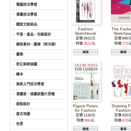
電腦技法學習
漫畫技法學習
獨家文創商品
Fashion
The Fashi
Sketchbook
Sketchpa
平面、產品、包裝設計
[Spiral-Bound]
定價:3832元
定價:980
特價:
3632
元
特價:
775
網頁素材、圖庫（附光碟）
畫集
奇幻美術插畫
繪本
美術入門技法學習
漫畫家、插畫家圖片授權
服裝設計
Figure Poses
Drawing F
for Fashion
Fashion
復古地圖
Illustrators
Designer
定價:1180元
定價:950
特價:
990
元
特價:
870
色票