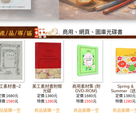
商用、網頁、圖庫光碟書
工素材書~2
美工素材書附贈
商用素材集 (附
Spring &
光碟
DVD-ROM)
Summer（
庫光碟）
定價:1680元
定價:1380元
定價:1680元
定價:1380元
特價:
1580
元
特價:
1280
元
特價:
1550
元
特價:
1280
元
品搶購一空
商品搶購一空
商品搶購一空
商品搶購一