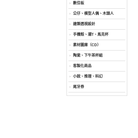
數位板
公仔、模型人偶、木頭人
建築透視設計
手機殼、潮T、馬克杯
素材圖庫（CD）
陶瓷、下午茶杯組
客製化商品
小說、推理、科幻
尾牙券