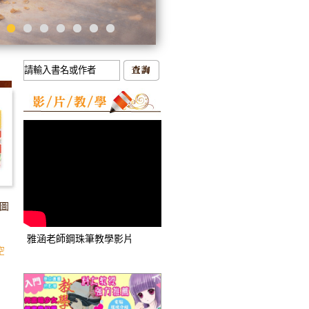
送圖
雅涵老師鋼珠筆教學影片
空