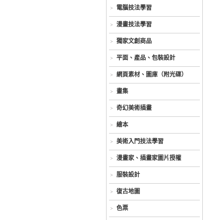
電腦技法學習
漫畫技法學習
獨家文創商品
平面、產品、包裝設計
網頁素材、圖庫（附光碟）
畫集
奇幻美術插畫
繪本
美術入門技法學習
漫畫家、插畫家圖片授權
服裝設計
復古地圖
色票