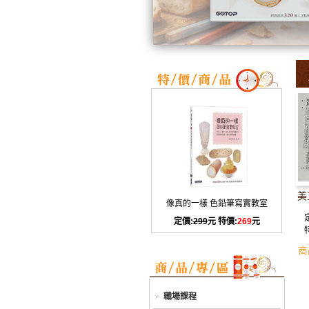
美
像真的一樣 色鉛筆寫實教室
定價:
299
元 特價:
269
元
商
職場課程