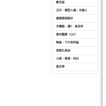
數位板
公仔、模型人偶、木頭人
建築透視設計
手機殼、潮T、馬克杯
素材圖庫（CD）
陶瓷、下午茶杯組
客製化商品
小說、推理、科幻
尾牙券