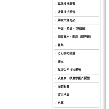
電腦技法學習
漫畫技法學習
獨家文創商品
平面、產品、包裝設計
網頁素材、圖庫（附光碟）
畫集
奇幻美術插畫
繪本
美術入門技法學習
漫畫家、插畫家圖片授權
服裝設計
復古地圖
色票