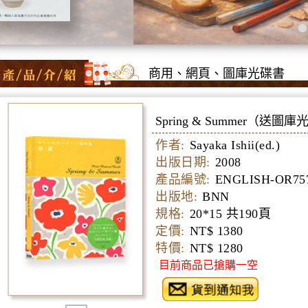
商用、網頁、圖庫光碟書
Spring & Summer（送圖
作者:
Sayaka Ishii(ed.)
出版日期:
2008
產品編號:
ENGLISH-OR75
出版地:
BNN
規格:
20*15 共190頁
定價:
NT$ 1380
特價:
NT$ 1280
目前商品已搶購一空