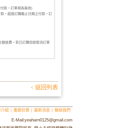
未付款，訂單視為無效)
付款。超過訂購截止日期之付款，訂
全額退費。若已訂購但欲取消訂單
< 返回列表
資介紹
|
畫廊欣賞
|
最新消息
|
聯絡我們
E-Mail:yeaharn0125@gmail.com