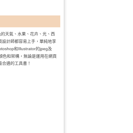
色的天氣、水果、花卉、光、西
頁設計師都容易上手，單純地享
otoshop
Illustrator
jpeg
和
的
及
顏色和架構，無論是運用在網頁
最合適的工具書！