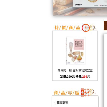
像真的一樣 色鉛筆寫實教室
定價:
299
元 特價:
269
元
職場課程