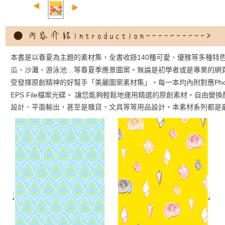
140
本書是以春夏為主題的素材集，全書收錄
種可愛、優雅等多種特
…
瓜、沙灘、游泳池
等春夏季應景圖案。無論是初學者或是專業的網
Ph
受發揮原創精神的好幫手「美麗圖案素材集」。每一本均內附對應
EPS File
檔案光碟。
讓您能夠輕鬆地運用精選的原創素材，自由變換
設計、平面輸出，甚至是雜貨、文具等等用品設計，本素材系列都是