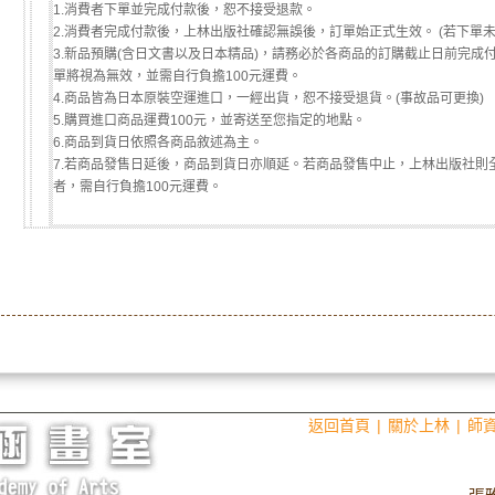
1.消費者下單並完成付款後，恕不接受退款。
2.消費者完成付款後，上林出版社確認無誤後，訂單始正式生效。 (若下單
3.新品預購(含日文書以及日本精品)，請務必於各商品的訂購截止日前完成
單將視為無效，並需自行負擔100元運費。
4.商品皆為日本原裝空運進口，一經出貨，恕不接受退貨。(事故品可更換)
5.購買進口商品運費100元，並寄送至您指定的地點。
6.商品到貨日依照各商品敘述為主。
7.若商品發售日延後，商品到貨日亦順延。若商品發售中止，上林出版社則
者，需自行負擔100元運費。
返回首頁
|
關於上林
|
師