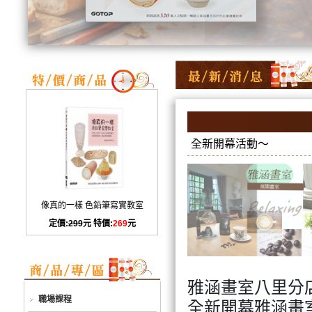
全新開幕活動～
像真的一樣 色鉛筆寫實教室
定價:
299
元 特價:
269
元
雅涵畫室八里分店
職場課程
全新開幕雅涵畫