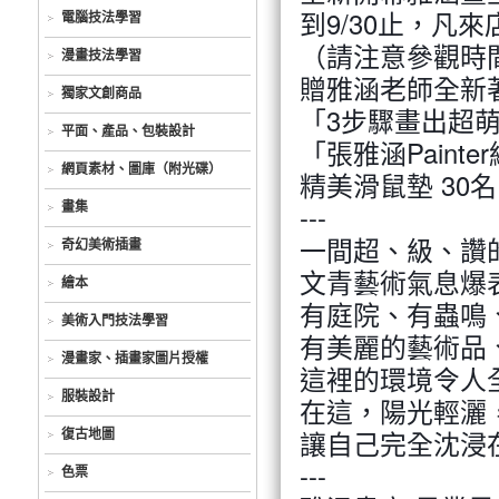
到9/30止，凡
電腦技法學習
（請注意參觀時
漫畫技法學習
贈雅涵老師全新
獨家文創商品
「3步驟畫出超萌
平面、產品、包裝設計
「張雅涵Paint
網頁素材、圖庫（附光碟）
精美滑鼠墊 30名
---
畫集
一間超、級、讚
奇幻美術插畫
文青藝術氣息爆
繪本
有庭院、有蟲鳴
美術入門技法學習
有美麗的藝術品
漫畫家、插畫家圖片授權
這裡的環境令人
服裝設計
在這，陽光輕灑
讓自己完全沈浸
復古地圖
---
色票