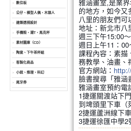
雅涵畫室,是業
數位板
的地方，如今又
公仔、模型人偶、木頭人
八里的朋友們可
建築透視設計
地址：新北市八
手機殼、潮T、馬克杯
週三下午15:00～
週日上午11：0
素材圖庫（CD）
課程內容：素描
陶瓷、下午茶杯組
務教學、油畫、
客製化商品
官方網站：
http:
小說、推理、科幻
臉書搜尋「雅涵
尾牙券
雅涵畫室預約電話：0
1捷運關渡站下門
到埤頭里下車（
2捷運蘆洲線下車
3捷運徐匯中學2號