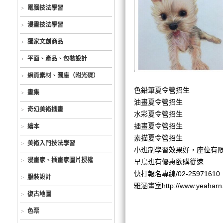
電腦技法學習
漫畫技法學習
獨家文創商品
平面、產品、包裝設計
網頁素材、圖庫（附光碟）
色鉛筆夏令營招生
畫集
油畫夏令營招生
奇幻美術插畫
水彩夏令營招生
插畫夏令營招生
繪本
素描夏令營招生
美術入門技法學習
小班制學習效果好，座位有
漫畫家、插畫家圖片授權
早鳥班有優惠欲購從速
快打報名專線/02-25971610
服裝設計
雅涵畫室http://www.yeaharn
復古地圖
色票