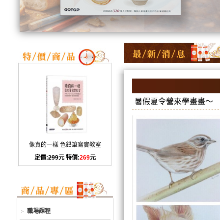
暑假夏令營來學畫畫～
像真的一樣 色鉛筆寫實教室
定價:
299
元 特價:
269
元
職場課程