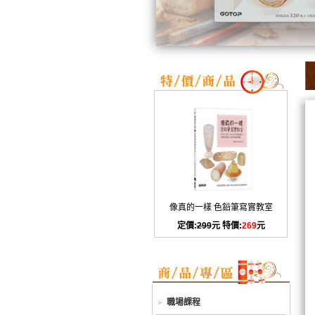
像真的一樣 色鉛筆寫實教室
定價:
299
元 特價:
269
元
職場課程