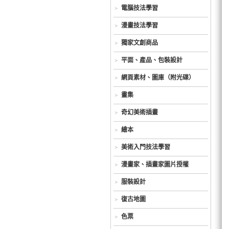
電腦技法學習
漫畫技法學習
獨家文創商品
平面、產品、包裝設計
網頁素材、圖庫（附光碟）
畫集
奇幻美術插畫
繪本
美術入門技法學習
漫畫家、插畫家圖片授權
服裝設計
復古地圖
色票