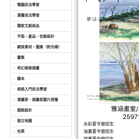
電腦技法學習
漫畫技法學習
獨家文創商品
平面、產品、包裝設計
網頁素材、圖庫（附光碟）
畫集
奇幻美術插畫
繪本
美術入門技法學習
漫畫家、插畫家圖片授權
服裝設計
復古地圖
水彩夏令營招生
油畫夏令營招生
色票
插畫夏令營招生