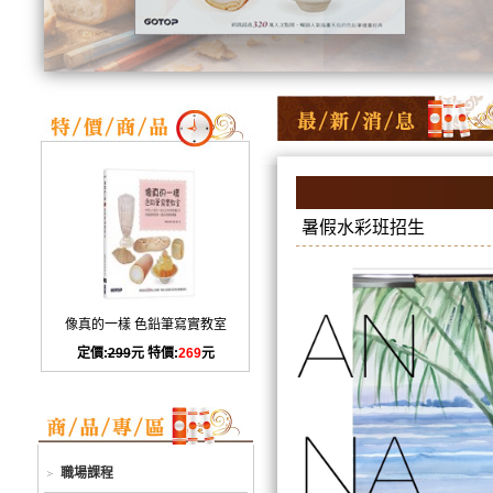
暑假水彩班招生
像真的一樣 色鉛筆寫實教室
定價:
299
元 特價:
269
元
職場課程