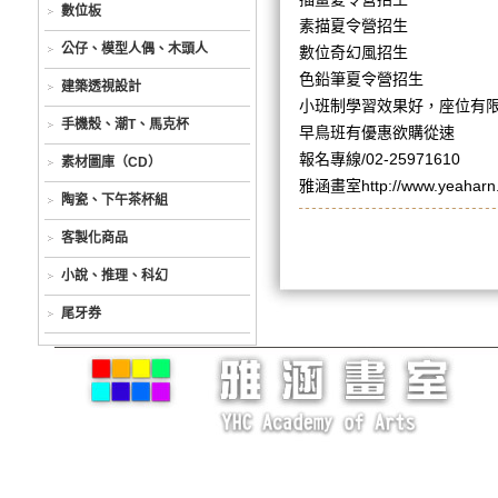
數位板
素描夏令營招生
公仔、模型人偶、木頭人
數位奇幻風招生
色鉛筆夏令營招生
建築透視設計
小班制學習效果好，座位有
手機殼、潮T、馬克杯
早鳥班有優惠欲購從速
報名專線/02-25971610
素材圖庫（CD）
雅涵畫室http://www.yeaharn
陶瓷、下午茶杯組
客製化商品
小說、推理、科幻
尾牙券