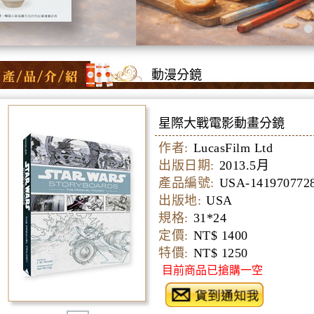
動漫分鏡
星際大戰電影動畫分鏡
作者:
LucasFilm Ltd
出版日期:
2013.5月
產品編號:
USA-141970772
出版地:
USA
規格:
31*24
定價:
NT$ 1400
特價:
NT$ 1250
目前商品已搶購一空