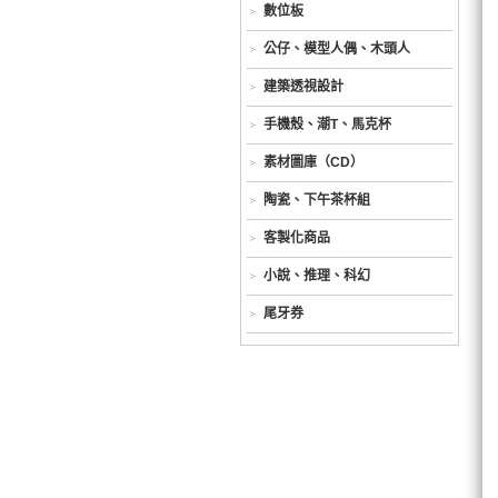
數位板
公仔、模型人偶、木頭人
建築透視設計
手機殼、潮T、馬克杯
素材圖庫（CD）
陶瓷、下午茶杯組
客製化商品
小說、推理、科幻
尾牙券