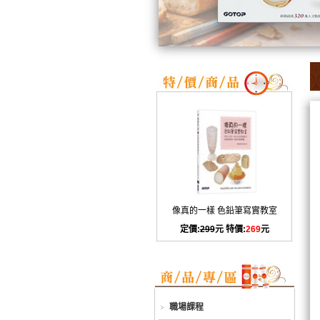
像真的一樣 色鉛筆寫實教室
定價:
299
元 特價:
269
元
職場課程