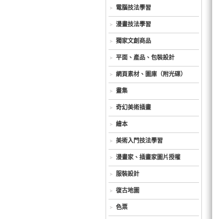
電腦技法學習
漫畫技法學習
獨家文創商品
平面、產品、包裝設計
網頁素材、圖庫（附光碟）
畫集
奇幻美術插畫
繪本
美術入門技法學習
漫畫家、插畫家圖片授權
服裝設計
復古地圖
色票