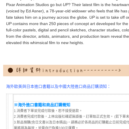
Pixar Animation Studios go but
UP
? Their latest film is the heartwa
(voiced by Ed Asner), a 78-year-old widower who feels that life has 
fate takes him on a journey across the globe.
UP
is set to take off
UP
contains more than 250 pieces of concept art developed for the 
full-color pastels, digital and pencil sketches, character studies, co
from the director, artists, animators, and production team reveal the 
elevated this whimsical film to new heights.
海外歐美與日本進口書籍以及中國大陸進口商品訂購須知：
※海外進口書籍和商品訂購需知
1.消費者下單並完成付款後，恕不接受退款。
2.消費者完成付款後，上林出版社確認無誤後，訂單始正式生效。 (若下單
3.新品預購(含日文書以及日本精品)，請務必於各商品的訂購截止日前完成
單將視為無效，並需自行負擔100元運費。