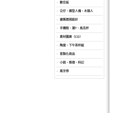
數位板
公仔、模型人偶、木頭人
建築透視設計
手機殼、潮T、馬克杯
素材圖庫（CD）
陶瓷、下午茶杯組
客製化商品
小說、推理、科幻
尾牙券