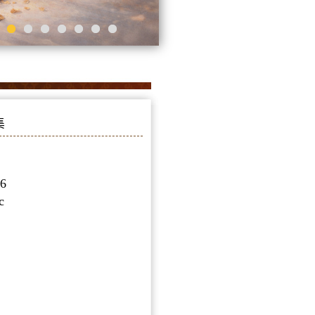
集
6
c