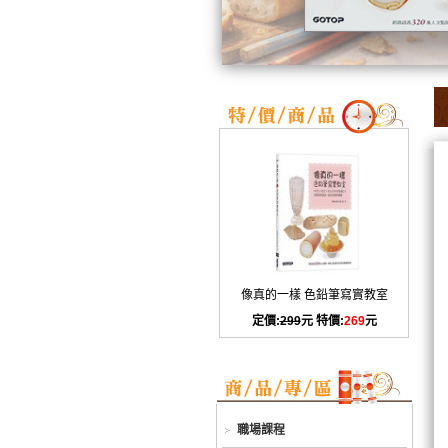
像真的一樣 色鉛筆寫實教室
定價:
299
元 特價:
269
元
職場課程