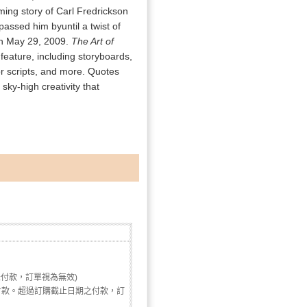
rming story of Carl Fredrickson
passed him byuntil a twist of
 on May 29, 2009.
The Art of
feature, including storyboards,
lor scripts, and more. Quotes
sky-high creativity that
未付款，訂單視為無效)
付款。超過訂購截止日期之付款，訂