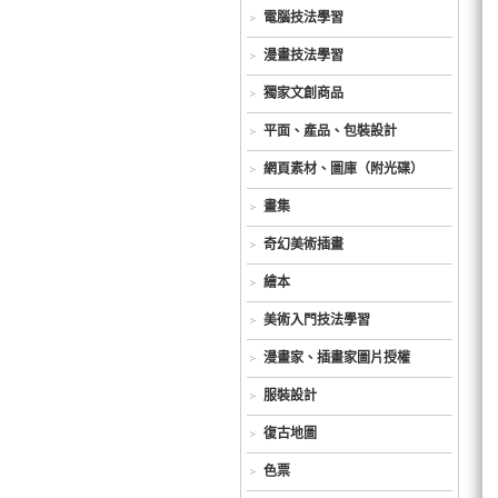
電腦技法學習
漫畫技法學習
獨家文創商品
平面、產品、包裝設計
網頁素材、圖庫（附光碟）
畫集
奇幻美術插畫
繪本
美術入門技法學習
漫畫家、插畫家圖片授權
服裝設計
復古地圖
色票