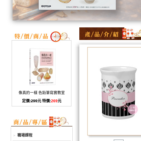
像真的一樣 色鉛筆寫實教室
定價:
299
元 特價:
269
元
職場課程