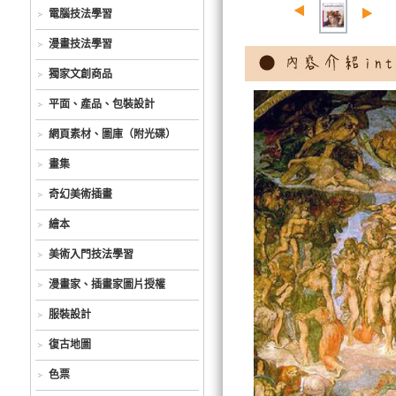
電腦技法學習
漫畫技法學習
獨家文創商品
平面、產品、包裝設計
網頁素材、圖庫（附光碟）
畫集
奇幻美術插畫
繪本
美術入門技法學習
漫畫家、插畫家圖片授權
服裝設計
復古地圖
色票