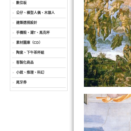
數位板
公仔、模型人偶、木頭人
建築透視設計
手機殼、潮T、馬克杯
素材圖庫（CD）
陶瓷、下午茶杯組
客製化商品
小說、推理、科幻
尾牙券