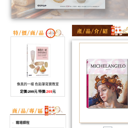
像真的一樣 色鉛筆寫實教室
定價:
299
元 特價:
269
元
職場課程