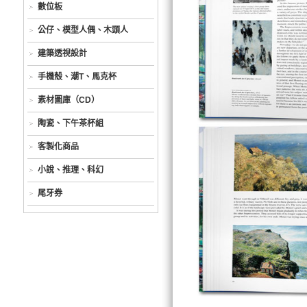
數位板
公仔、模型人偶、木頭人
建築透視設計
手機殼、潮T、馬克杯
素材圖庫（CD）
陶瓷、下午茶杯組
客製化商品
小說、推理、科幻
尾牙券