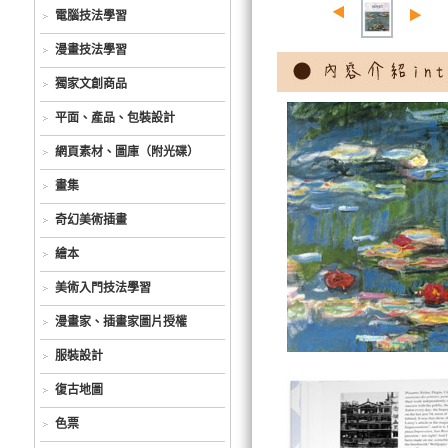
電腦技法學習
漫畫技法學習
獨家文創商品
平面、產品、包裝設計
網頁素材、圖庫（附光碟）
畫集
奇幻美術插畫
繪本
美術入門技法學習
漫畫家、插畫家圖片授權
服裝設計
復古地圖
色票