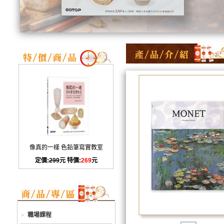
像真的一樣 色鉛筆寫實教室
定價:
299
元 特價:
269
元
職場課程