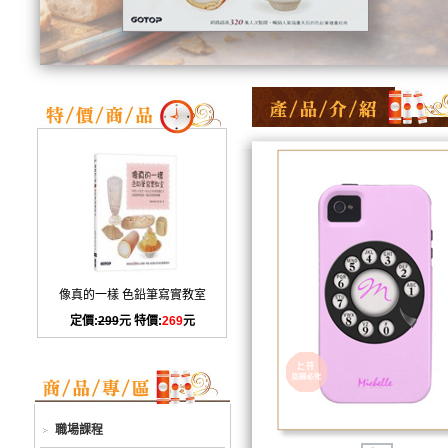
像真的一樣 色鉛筆寫實教室
定價:
299
元 特價:
269
元
職場課程