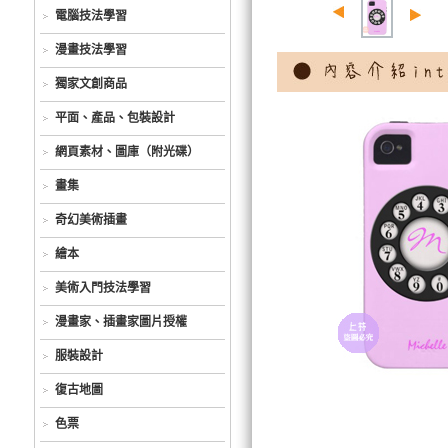
電腦技法學習
漫畫技法學習
獨家文創商品
平面、產品、包裝設計
網頁素材、圖庫（附光碟）
畫集
奇幻美術插畫
繪本
美術入門技法學習
漫畫家、插畫家圖片授權
服裝設計
復古地圖
色票