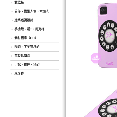
數位板
公仔、模型人偶、木頭人
建築透視設計
手機殼、潮T、馬克杯
素材圖庫（CD）
陶瓷、下午茶杯組
客製化商品
小說、推理、科幻
尾牙券