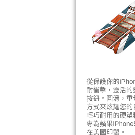
從保護你的iPho
耐衝擊，靈活的
按鈕。圓滑，重量
方式來炫耀您的
輕巧耐用的硬塑
專為蘋果iPhone
在美國印製。