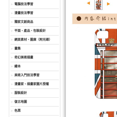
電腦技法學習
漫畫技法學習
獨家文創商品
平面、產品、包裝設計
網頁素材、圖庫（附光碟）
畫集
奇幻美術插畫
繪本
美術入門技法學習
漫畫家、插畫家圖片授權
服裝設計
復古地圖
色票