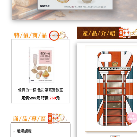
像真的一樣 色鉛筆寫實教室
定價:
299
元 特價:
269
元
職場課程