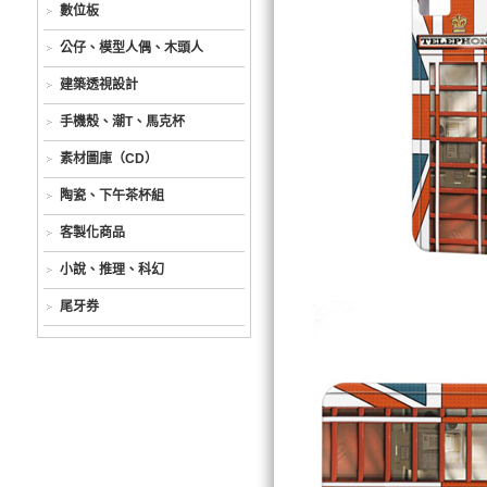
數位板
公仔、模型人偶、木頭人
建築透視設計
手機殼、潮T、馬克杯
素材圖庫（CD）
陶瓷、下午茶杯組
客製化商品
小說、推理、科幻
尾牙券