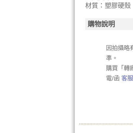
材質：塑膠硬殼
購物說明
因拍攝略
準。
購買「轉
電/函
客服