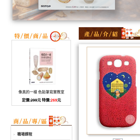
像真的一樣 色鉛筆寫實教室
定價:
299
元 特價:
269
元
職場課程