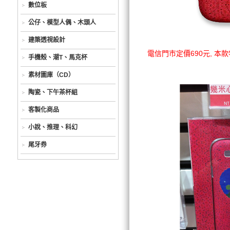
數位板
公仔、模型人偶、木頭人
建築透視設計
電信門市定價690元, 
手機殼、潮T、馬克杯
素材圖庫（CD）
陶瓷、下午茶杯組
客製化商品
小說、推理、科幻
尾牙券