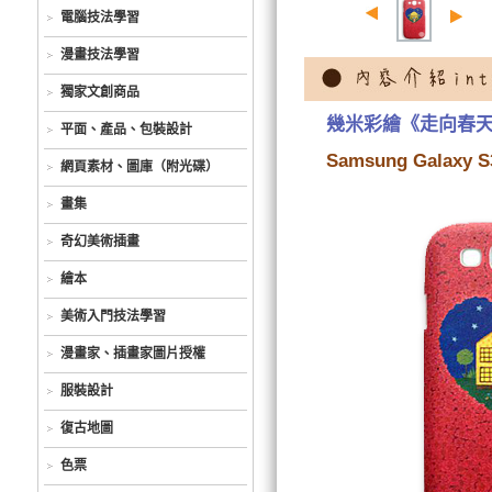
電腦技法學習
漫畫技法學習
獨家文創商品
幾米彩繪《走向春天
平面、產品、包裝設計
Samsung Galaxy 
網頁素材、圖庫（附光碟）
畫集
奇幻美術插畫
繪本
美術入門技法學習
漫畫家、插畫家圖片授權
服裝設計
復古地圖
色票